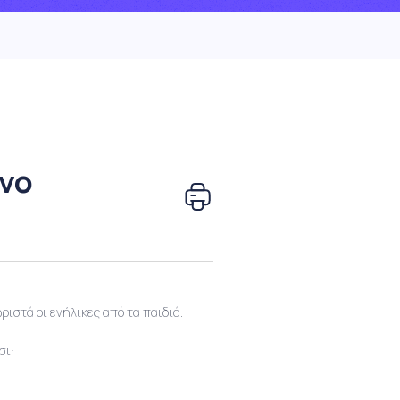
άνο
ριστά οι ενήλικες από τα παιδιά.
σι: