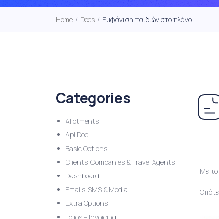
Home
/
Docs
/
Εμφάνιση παιδιών στο πλάνο
Categories
Allotments
Api Doc
Basic Options
Clients, Companies & Travel Agents
Με το
Dashboard
Emails, SMS & Media
Οπότε 
Extra Options
Folios – Invoicing