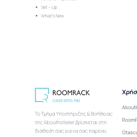
Set – Up
What’s New
Χρήσ
AboutH
Το Τμήμα Υποστήριξης & Βοήθειας
RoomR
της Abouthotelier βρίσκεται στη
διάθεση σας για να σας παρέχει
Otasc