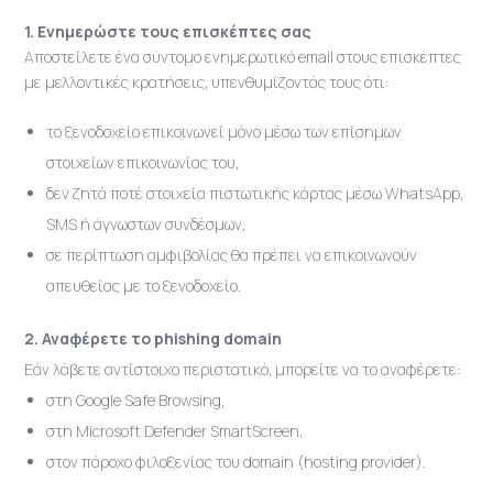
1. Ενημερώστε τους επισκέπτες σας
Αποστείλετε ένα σύντομο ενημερωτικό email στους επισκέπτες
με μελλοντικές κρατήσεις, υπενθυμίζοντάς τους ότι:
το ξενοδοχείο επικοινωνεί μόνο μέσω των επίσημων
στοιχείων επικοινωνίας του,
δεν ζητά ποτέ στοιχεία πιστωτικής κάρτας μέσω WhatsApp,
SMS ή άγνωστων συνδέσμων,
σε περίπτωση αμφιβολίας θα πρέπει να επικοινωνούν
απευθείας με το ξενοδοχείο.
2. Αναφέρετε το phishing domain
Εάν λάβετε αντίστοιχο περιστατικό, μπορείτε να το αναφέρετε:
στη Google Safe Browsing,
στη Microsoft Defender SmartScreen,
στον πάροχο φιλοξενίας του domain (hosting provider).