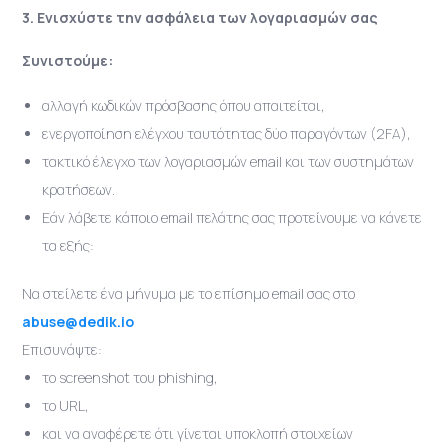
3. Ενισχύστε την ασφάλεια των λογαριασμών σας
Συνιστούμε:
αλλαγή κωδικών πρόσβασης όπου απαιτείται,
ενεργοποίηση ελέγχου ταυτότητας δύο παραγόντων (2FA),
τακτικό έλεγχο των λογαριασμών email και των συστημάτων
κρατήσεων.
Εάν λάβετε κάποιο email πελάτης σας προτείνουμε να κάνετε
τα εξής:
Να στείλετε ένα μήνυμα με το επίσημο email σας στο
abuse@dedik.io
Επισυνάψτε:
το screenshot του phishing,
το URL,
και να αναφέρετε ότι γίνεται υποκλοπή στοιχείων