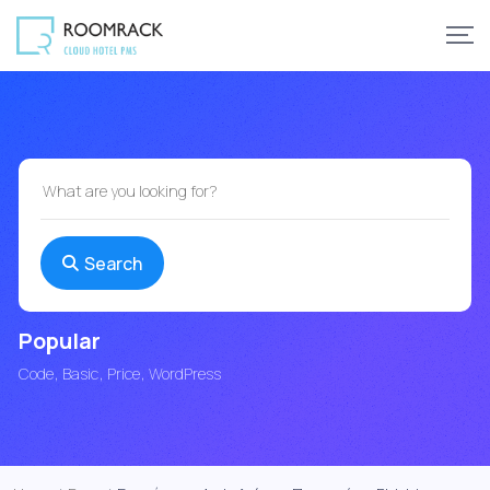
Search
Popular
Code
Basic
Price
WordPress