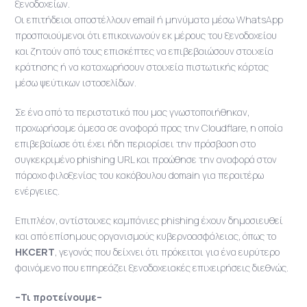
ξενοδοχείων.
Οι επιτήδειοι αποστέλλουν email ή μηνύματα μέσω WhatsApp
προσποιούμενοι ότι επικοινωνούν εκ μέρους του ξενοδοχείου
και ζητούν από τους επισκέπτες να επιβεβαιώσουν στοιχεία
κράτησης ή να καταχωρήσουν στοιχεία πιστωτικής κάρτας
μέσω ψεύτικων ιστοσελίδων.
Σε ένα από τα περιστατικά που μας γνωστοποιήθηκαν,
προχωρήσαμε άμεσα σε αναφορά προς την Cloudflare, η οποία
επιβεβαίωσε ότι έχει ήδη περιορίσει την πρόσβαση στο
συγκεκριμένο phishing URL και προώθησε την αναφορά στον
πάροχο φιλοξενίας του κακόβουλου domain για περαιτέρω
ενέργειες.
Επιπλέον, αντίστοιχες καμπάνιες phishing έχουν δημοσιευθεί
και από επίσημους οργανισμούς κυβερνοασφάλειας, όπως το
HKCERT
, γεγονός που δείχνει ότι πρόκειται για ένα ευρύτερο
φαινόμενο που επηρεάζει ξενοδοχειακές επιχειρήσεις διεθνώς.
–Τι προτείνουμε–