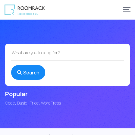
Search
Popular
Code
Basic
Price
WordPress