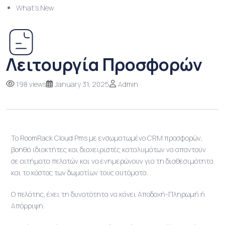
What’s New
Λειτουργία Προσφορών
198 views
January 31, 2025
Admin
Το RoomRack Cloud Pms με ενσωματωμένο CRM προσφορών,
βοηθά ιδιοκτήτες και διαχειριστές καταλυμάτων να απαντούν
σε αιτήματα πελατών και να ενημερώνουν για τη διαθεσιμότητα
και το κόστος των δωματίων τους αυτόματα.
Ο πελάτης, έχει τη δυνατότητα να κάνει Αποδοχή-Πληρωμή ή
Απόρριψη.