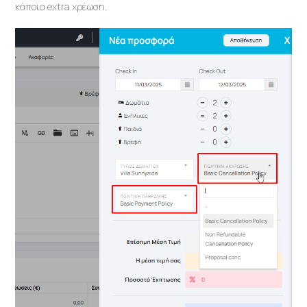
κάποια extra χρέωση.