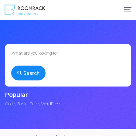
Search
Popular
Code
Basic
Price
WordPress