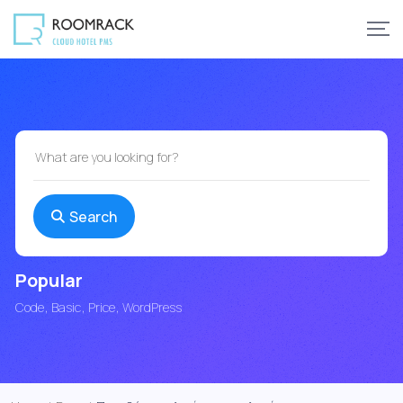
Search
Popular
Code
Basic
Price
WordPress