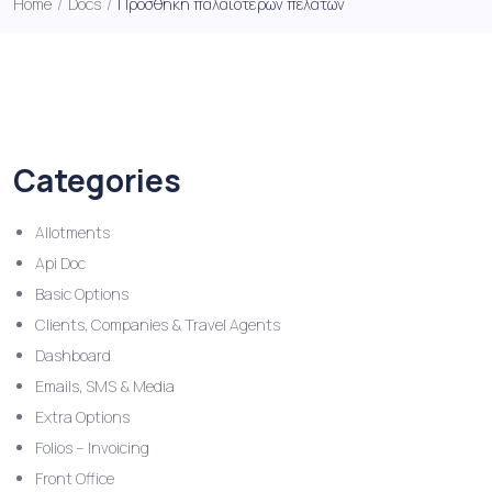
Home
/
Docs
/
Προσθήκη παλαιότερων πελατών
Categories
Allotments
Api Doc
Basic Options
Clients, Companies & Travel Agents
Dashboard
Emails, SMS & Media
Extra Options
Folios – Invoicing
Front Office