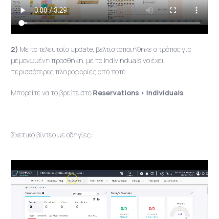
2)
Με το τελευταίο update, βελτιστοποιήθηκε ο τρόπος για
μεμονωμένη προσθήκη, με το Indivinduals να έχει
περισσότερες πληροφορίες από ποτέ.
Μπορείτε να το βρείτε στο
Reservations > Individuals
Σχετικό βίντεο με οδηγίες: