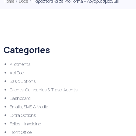
Home
/
Docs
/
Παραστατικά σε Pro Forma – Λογαριασμός/Bill
Categories
Allotments
Api Doc
Basic Options
Clients, Companies & Travel Agents
Dashboard
Emails, SMS & Media
Extra Options
Folios – Invoicing
Front Office