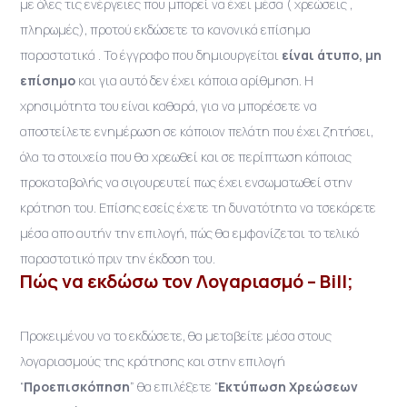
με όλες τις ενέργειες που μπορεί να έχει μέσα ( χρεώσεις ,
πληρωμές), προτού εκδώσετε τα κανονικά επίσημα
παραστατικά . Το έγγραφο που δημιουργείται
είναι άτυπο, μη
επίσημο
και για αυτό δεν έχει κάποια αρίθμηση. Η
χρησιμότητα του είναι καθαρά, για να μπορέσετε να
αποστείλετε ενημέρωση σε κάποιον πελάτη που έχει ζητήσει,
όλα τα στοιχεία που θα χρεωθεί και σε περίπτωση κάποιας
προκαταβολής να σιγουρευτεί πως έχει ενσωματωθεί στην
κράτηση του. Επίσης εσείς έχετε τη δυνατότητα να τσεκάρετε
μέσα απο αυτήν την επιλογή, πώς θα εμφανίζεται το τελικό
παραστατικό πριν την έκδοση του.
Πώς να εκδώσω τον Λογαριασμό – Bill;
Προκειμένου να το εκδώσετε, θα μεταβείτε μέσα στους
λογαριασμούς της κράτησης και στην επιλογή
“
Προεπισκόπηση
” θα επιλέξετε “
Εκτύπωση Χρεώσεων