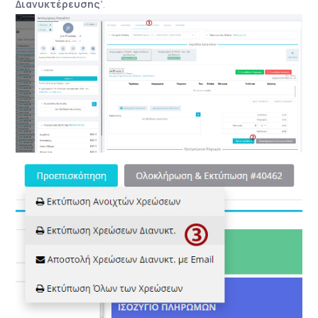
Διανυκτέρευσης
“.