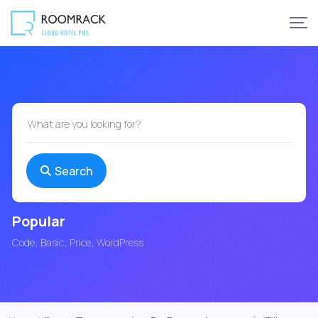
Search
Popular
Code
Basic
Price
WordPress