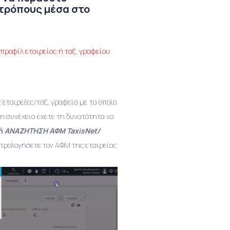
 τρόπους μέσα στο
προφίλ εταιρείας ή ταξ. γραφείου
εταιρείες/ταξ. γραφεία με τα οποία
η συνέχεια έχετε τη δυνατότητα να
γή
ΑΝΑΖΗΤΗΣΗ ΑΦΜ TaxisNet/
κτρολογήσετε τον ΑΦΜ της εταιρείας