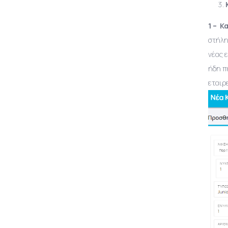
1 – 
στήλη
νέας 
ήδη π
εταιρ