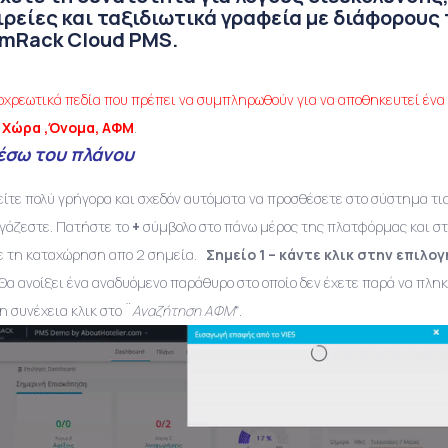
ιρείες και ταξιδιωτικά γραφεία με διάφορους
mRack Cloud PMS.
οχρεωτικά πεδία που πρέπει να συμπληρωθούν για να αποθηκευτεί ένα 
:
Χώρα ,Όνομα, ΑΦΜ
.
έσω του πλάνου
ίτε πολύ γρήγορα και σχεδόν αυτόματα να προσθέσετε στο σύστημα τις 
γάζεστε. Πατήστε το
+
σύμβολο στο πάνω μέρος της πλατφόρμας και στ
ε τη καταχώρηση απο 2 σημεία.
Σημείο 1 – κάντε κλικ στην επιλο
Θα ανοίξει ένα αναδυόμενο παράθυρο στο οποίο δεν έχετε παρά να πλη
η συνέχεια κλικ στο ¨
Αναζήτηση ΑΦΜ
“.