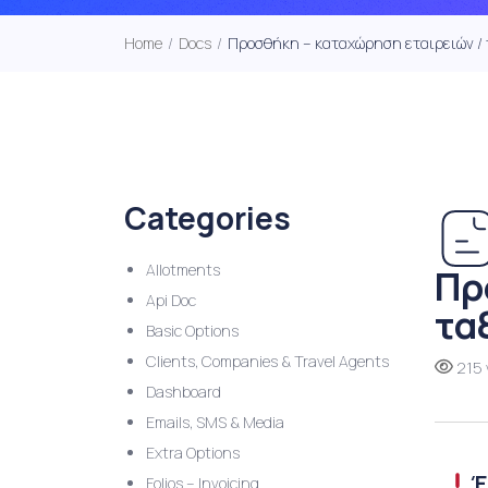
Home
/
Docs
/
Προσθήκη – καταχώρηση εταιρειών / 
Categories
Allotments
Πρ
Api Doc
τα
Basic Options
Clients, Companies & Travel Agents
215 
Dashboard
Emails, SMS & Media
Extra Options
Έ
Folios – Invoicing