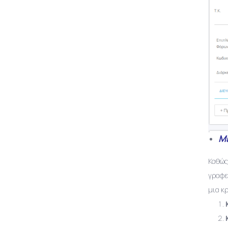
Μ
Καθώς
γραφε
μια κ