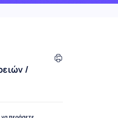
ειών /
, να περάσετε