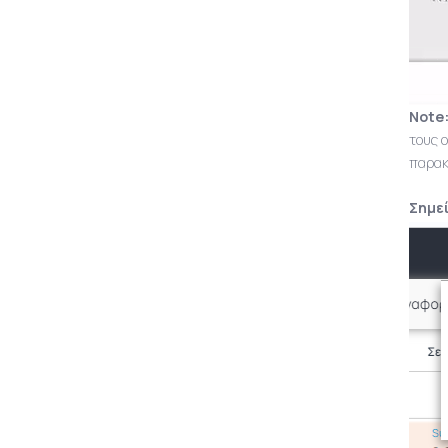
Note
τους 
παρακ
Σημεί