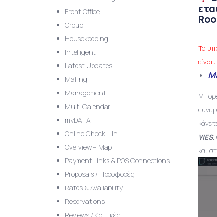
ετα
Front Office
Roo
Group
Housekeeping
Τα υπ
Intelligent
είναι
Latest Updates
Μ
Mailing
Management
Μπορε
Multi Calendar
συνερ
myDATA
κάνετ
Online Check – In
VIES
.
Overview – Map
και στ
Payment Links & POS Connections
Proposals / Προσφορές
Rates & Availability
Reservations
Reviews / Κριτικές