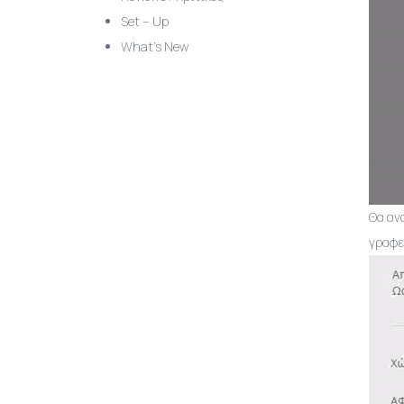
Set – Up
What’s New
Θα αν
γραφε