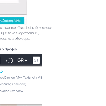
ύστημα τους TaxisNet κωδικούς σας,
ιθυμείτε να ενεργοποιηθεί,
α σας κατευθύνουμε.
 Νέο Προφιλ