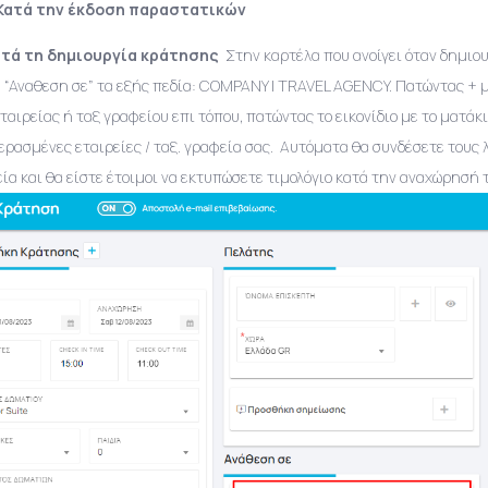
Κατά την έκδοση παραστατικών
Κατά τη δημιουργία κράτησης
Στην καρτέλα που ανοίγει όταν δημιου
 “Αναθεση σε” τα εξής πεδία: COMPANY | TRAVEL AGENCY. Πατώντας + μ
εταιρείας ή ταξ γραφείου επι τόπου, πατώντας το εικονίδιο με το ματά
ερασμένες εταιρείες / ταξ. γραφεία σας. Αυτόματα θα συνδέσετε τους
εία και θα είστε έτοιμοι να εκτυπώσετε τιμολόγιο κατά την αναχώρησή 