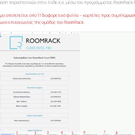
βαση παραστατικών στην ΑΑδε κ.α. μέσω του προγράμματος RoomRack 
μα αποτελείται απο 11 διαφορετικά φύλλα – καρτέλες προς συμπλώρωση
ωνα επικοινωνίας της ομάδας του RoomRack.