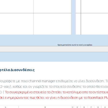
ρτέλα Διασυνδέσεις
ναγράφετε με ποιο channel manager επιθυμείτε να γίνει διασύνδεση. Τι
2-way), καθώς και αν γνωρίζετε τα στοιχεία σύνδεσης τα οποία θα είναι
D. (
Τα συγκερκριμένα στοιχεία τα ζητάει το κατάλυμα απο το αντίστοι
θεί ενημερώνοντας πως θέλει να γίνει η διασύνδεση με το RoomRack P