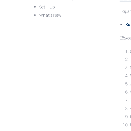
Set – Up
Πάμε 
What’s New
Κα
Εδω σ