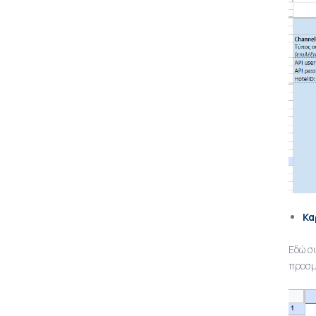
Κα
Εδώ σ
προσμ