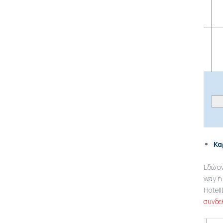
Κα
Εδώ α
way ή 
HotelI
συνδε