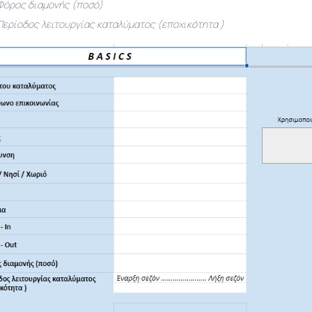
Φόρος διαμονής (ποσό)
Περίοδος λειτουργίας καταλύματος (εποχικότητα )