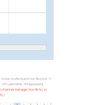
 τύπος συνδεσιμότητας θα είναι (1-
: API username, API password,
χο channel manager που θέλει να
MS.
)