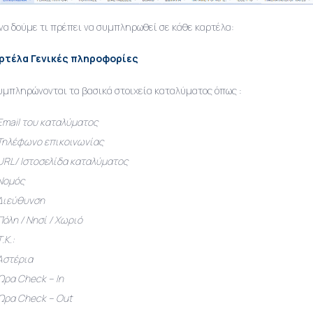
να δούμε τι πρέπει να συμπληρωθεί σε κάθε καρτέλα:
ρτέλα Γενικές πληροφορίες
υμπληρώνονται τα βασικά στοιχεία καταλύματος όπως :
Email του καταλύματος
Τηλέφωνο επικοινωνίας
URL/ Ιστοσελίδα καταλύματος
Νομός
Διεύθυνση
Πόλη / Νησί / Χωριό
Τ.Κ.:
Αστέρια
Ώρα Check – In
Ώρα Check – Out