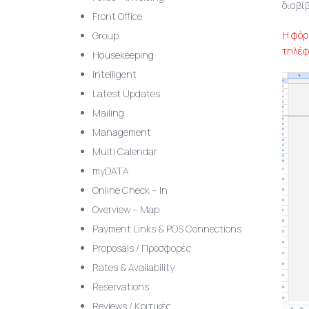
διαβί
Front Office
Η φόρ
Group
τηλέφ
Housekeeping
Intelligent
Latest Updates
Mailing
Management
Multi Calendar
myDATA
Online Check – In
Overview – Map
Payment Links & POS Connections
Proposals / Προσφορές
Rates & Availability
Reservations
Reviews / Κριτικές