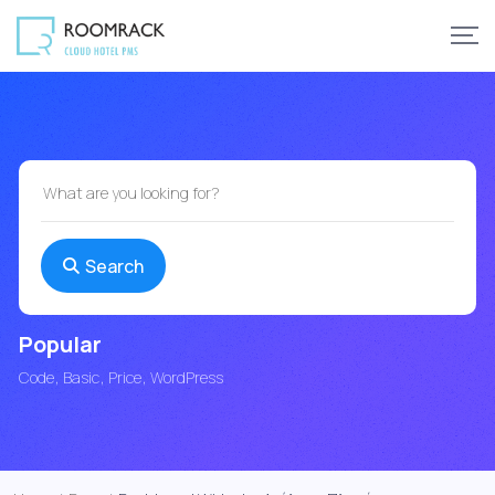
Search
Popular
Code
Basic
Price
WordPress