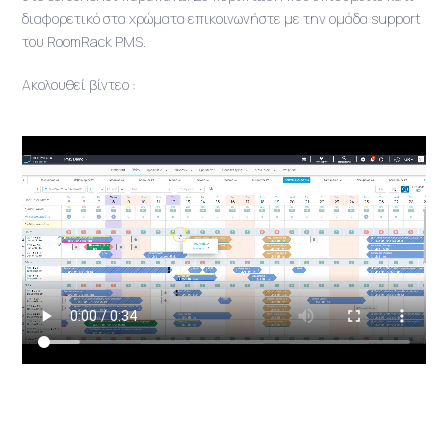
διαφορετικό στα χρώματα επικοινωνήστε με την ομάδα support
του RoomRack PMS.
Ακολουθεί βίντεο :