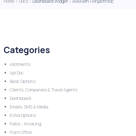
Home
/
Docs
/
Dashboard Widget – Ανάλυση Πληρότητας
Categories
Allotments
Api Doc
Basic Options
Clients, Companies & Travel Agents
Dashboard
Emails, SMS & Media
Extra Options
Folios – Invoicing
Front Office