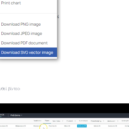
υθεί βίντεο: