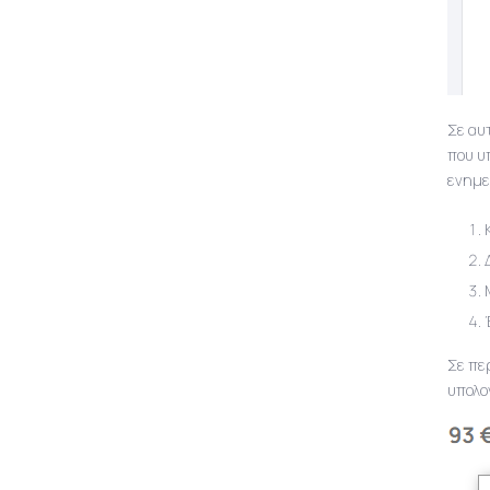
Σε αυ
που υ
ενημε
Σε πε
υπολο