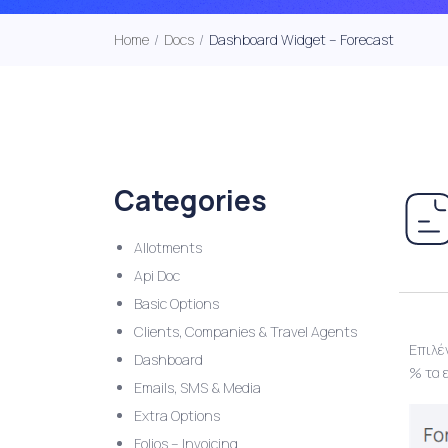
Home
/
Docs
/
Dashboard Widget – Forecast
Categories
Allotments
Api Doc
Basic Options
Clients, Companies & Travel Agents
Επιλέ
Dashboard
% τα 
Emails, SMS & Media
Extra Options
Folios – Invoicing