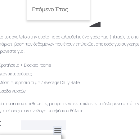
τό το εργαλείο στην ουσία παρακολουθείτε ένα γράφημα (πίτας), το οπ
πάρχει, βάση των δεδομένων που έχουν επιλεχθεί απο εσάς για συγκεκρ
ρώνεστε για:
Κρατήσεις + Blocked rooms
Διανυκτερεύσεις
Μέση ημερήσια τιμή / Average Daily Rate
Έσοδα νυχτών
ρίπτωση που επιθυμείτε, μπορείτε να εκτυπώσετε τα δεδομένα αυτά ή 
γιστή σας στην ανάλογη μορφή που θέλετε.