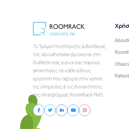
Χρήσ
AboutH
Το Τμήμα Υποστήριξης & Βοήθειας
RoomR
της Abouthotelier βρίσκεται στη
διάθεση σας για να σας παρέχει
Otasc
απαντήσεις σε κάθε είδους
Ratest
ερώτηση που αφορά στην χρήση,
τις υπηρεσίες & τις δυνατότητες
της πλατφόρμας RoomRack PMS.