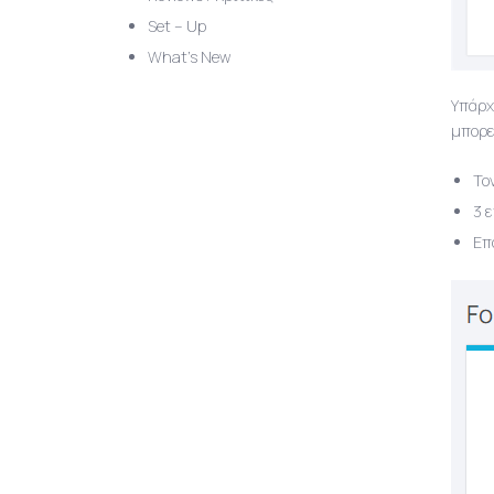
Set – Up
What’s New
Υπάρχ
μπορε
Το
3 
Επ