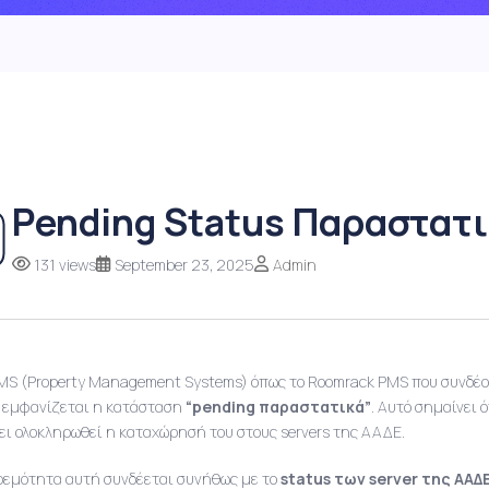
Pending Status Παραστατ
131 views
September 23, 2025
Admin
MS (Property Management Systems) όπως το Roomrack PMS που συνδέ
 εμφανίζεται η κατάσταση
“pending παραστατικά”
. Αυτό σημαίνει 
χει ολοκληρωθεί η καταχώρησή του στους servers της ΑΑΔΕ.
ρεμότητα αυτή συνδέεται συνήθως με το
status των server της ΑΑΔ