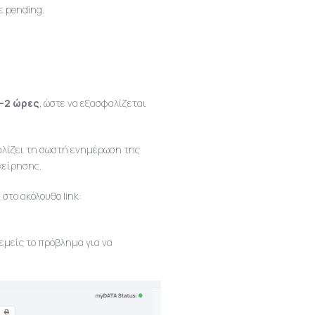
ε pending.
–2 ώρες
, ώστε να εξασφαλίζεται
αλίζει τη σωστή ενημέρωση της
χείρησης.
στο ακόλουθο link:
εμείς το πρόβλημα για να