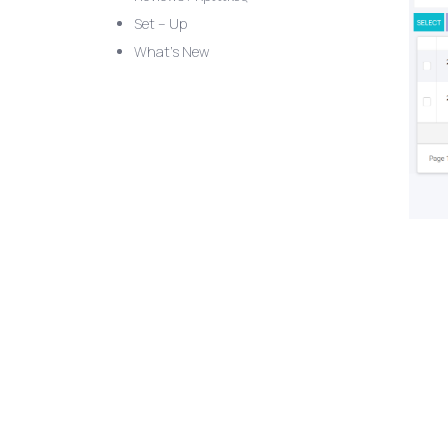
Set – Up
What’s New