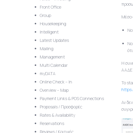
προσω
Front Office
Group
Μέσα 
Housekeeping
Να
Intelligent
Latest Updates
Να
Mailing
ότ
Management
Η συν
Multi Calendar
ΑΑΔΕ 
myDATA
Online Check – In
Το st
https
Overview – Map
Payment Links & POS Connections
Αν δε
Proposals / Προσφορές
συγχρ
Rates & Availability
Reservations
Reviews / Κριτικές