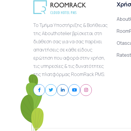
Χρήσ
AboutH
Το Τμήμα Υποστήριξης & Βοήθειας
RoomR
της Abouthotelier βρίσκεται στη
διάθεση σας για να σας παρέχει
Otasc
απαντήσεις σε κάθε είδους
Ratest
ερώτηση που αφορά στην χρήση,
τις υπηρεσίες & τις δυνατότητες
της πλατφόρμας RoomRack PMS.