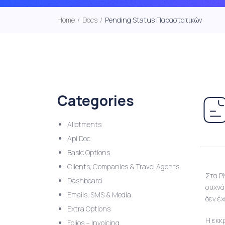
Home
/
Docs
/
Pending Status Παραστατικών
Categories
Allotments
Api Doc
Basic Options
Clients, Companies & Travel Agents
Στα P
Dashboard
συχνά
Emails, SMS & Media
δεν έ
Extra Options
Η εκκ
Folios – Invoicing