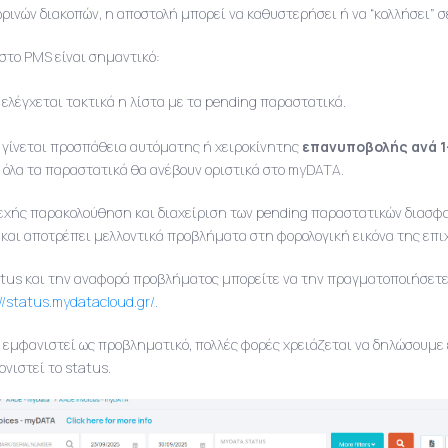
ρινών διακοπών, η αποστολή μπορεί να καθυστερήσει ή να “κολλήσει” σ
στο PMS είναι σημαντικό:
 ελέγχεται τακτικά η λίστα με τα pending παραστατικά.
 γίνεται προσπάθεια αυτόματης ή χειροκίνητης
επανυποβολής ανά 1
ι όλα τα παραστατικά θα ανέβουν οριστικά στο myDATA.
εχής παρακολούθηση και διαχείριση των pending παραστατικών διασφ
και αποτρέπει μελλοντικά προβλήματα στη φορολογική εικόνα της επι
atus και την αναφορά προβλήματος μπορείτε να την πραγματοποιήσετε 
://status.mydatacloud.gr/.
ν εμφανιστεί ως προβληματικό, πολλές φορές χρειάζεται να δηλώσουμε 
ονιστεί το status.