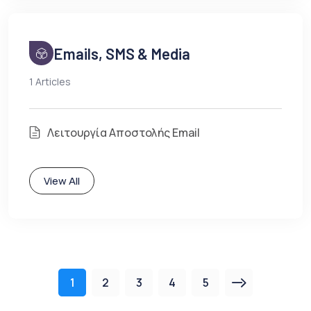
Emails, SMS & Media
1 Articles
Λειτουργία Αποστολής Email
View All
1
2
3
4
5