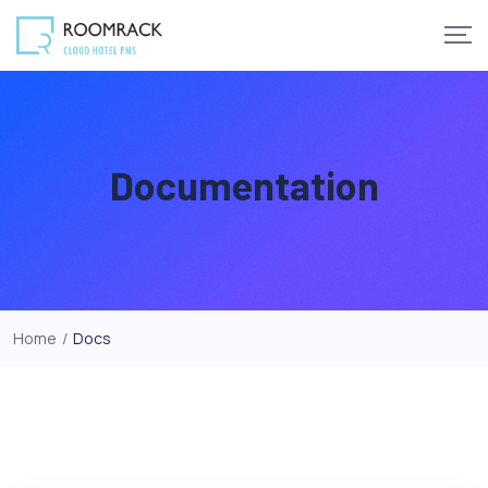
Skip
to
content
Documentation
Home
/
Docs