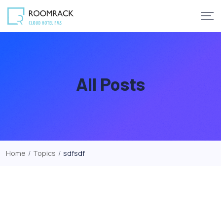
Skip
to
content
All Posts
Home
/
Topics
/
sdfsdf