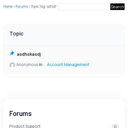
Home
›
Forums
›
Topic Tag: sdfsdf
Topic
asdhskasdj
Anonymous
In:
Account Management
Forums
Product Support
0