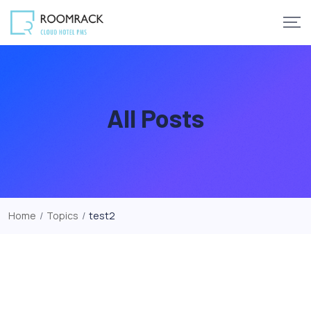
Skip
to
content
All Posts
Home
/
Topics
/
test2